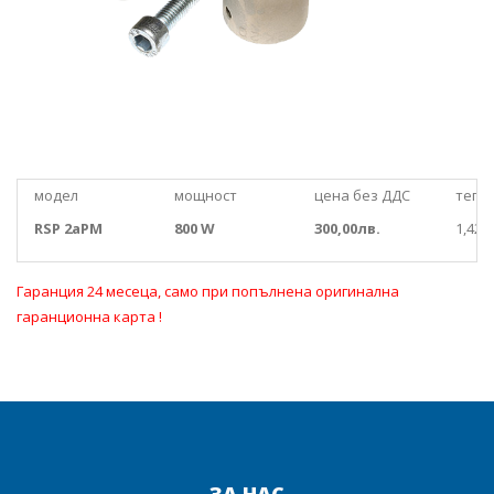
модел
мощност
цена без ДДС
тегло
RSP 2aPM
800 W
300,00лв.
1,428к
Гаранция 24 месеца, само при попълнена оригинална
гаранционна карта !
ЗА НАС