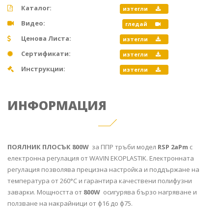
Каталог:
изтегли
Видео:
гледай
Ценова Листа:
изтегли
Сертификати:
изтегли
Инструкции:
изтегли
ИНФОРМАЦИЯ
ПОЯЛНИК ПЛОСЪК 800W
за ППР тръби модел
RSP 2aPm
с
електронна регулация от WAVIN EKOPLASTIK. Електронната
регулация позволява прецизна настройка и поддържане на
температура от 260°С и гарантира качествени полифузни
заварки. Мощността от
800W
осигурява бързо нагряване и
ползване на накрайници от ф16 до ф75.