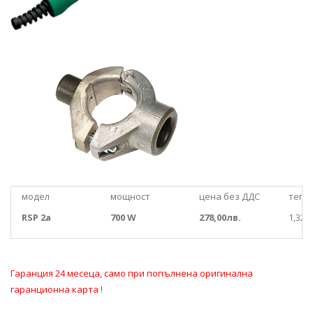
модел
мощност
цена без ДДС
тегло
RSP 2a
700 W
278,00лв.
1,328к
Гаранция 24 месеца, само при попълнена оригинална
гаранционна карта !