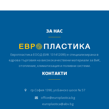
ЗА НАС
Европластика ЕООД (ЕИК 131412095) е специализирана в
едрова търговия на висококачествени материали за ВиК,
отопление, климатизация и поливни системи.
КОНТАКТИ
гр.София 1390, ул.Банско шосе № 57
office@europlastica.bg
europlastica@abv.bg