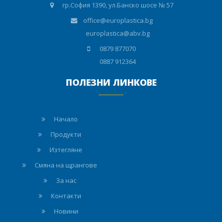
гр.София 1390, ул.Банско шосе № 57
office@europlastica.bg
europlastica@abv.bg
0879 877070
0887 912364
ПОЛЕЗНИ ЛИНКОВЕ
Начало
Продукти
Изтегляне
Смяна на щрангове
За нас
Контакти
Новини