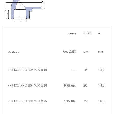
цена
D,D3
A
B
размер
без ДДС
мм
мм
PPR КОЛЯНО 90° М/Ж
ф16
----
16
13,0
2
PPR КОЛЯНО 90° М/Ж
ф20
0,75 лв.
20
14,5
2
PPR КОЛЯНО 90° М/Ж
ф25
1,15 лв.
25
16,0
3