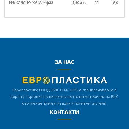
PPR КОЛЯНО 90° М/Ж
ф32
3,10 лв.
32
18,0
3
ЗА НАС
Европластика ЕООД (ЕИК 131412095) е специализирана в
едрова търговия на висококачествени материали за ВиК,
отопление, климатизация и поливни системи.
КОНТАКТИ