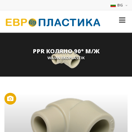
BG
PPR КОЛЯНО 90° М/Ж
WAVIN EKOPLASTIK